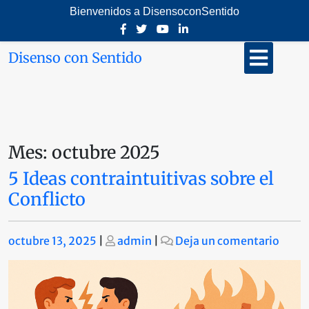
Saltar
Bienvenidos a DisensoconSentido
al
contenido
Botón
Disenso con Sentido
de
abrir
Mes:
octubre 2025
5 Ideas contraintuitivas sobre el
Conflicto
Publicado
Publicado
en
octubre 13, 2025
|
admin
|
Deja un comentario
5
Ideas
contr
sobre