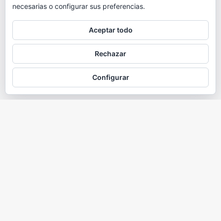
necesarias o configurar sus preferencias.
Aceptar todo
Rechazar
Configurar
Quiénes somos
Nam malesuada nulla nisi, ut faucibus magna congue nec. Ut
libero tortor, tempus at auctor in, molestie at nisi. In enim