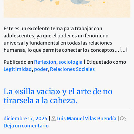
Este es un excelente tema para trabajar con
adolescentes, ya que el poder es un fenómeno
universal y fundamental en todas las relaciones
humanas, lo que permite conectar los conceptos…[...]
Publicado en
Reflexion
,
sociologia
|
Etiquetado como
Legitimidad
,
poder
,
Relaciones Sociales
La «silla vacia» y el arte de no
tirarsela a la cabeza.
Publicado
Publicado
diciembre 17, 2025
|
Luis Manuel Vilas Buendía
|
en
Deja un comentario
La