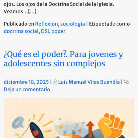
ojos. Los ojos de la Doctrina Social de la Iglesia.
Veamos…[...]
Publicado en
Reflexion
,
sociologia
|
Etiquetado como
doctrina social
,
DSI
,
poder
¿Qué es el poder?. Para jovenes y
adolescentes sin complejos
Publicado
Publicado
diciembre 18, 2025
|
Luis Manuel Vilas Buendía
|
en
Deja un comentario
¿Qué
es
el
poder?.
Para
jovenes