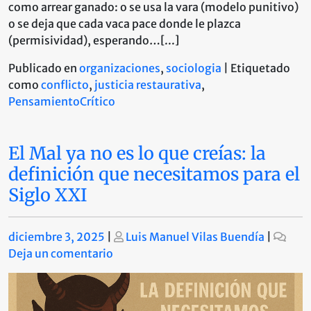
como arrear ganado: o se usa la vara (modelo punitivo)
o se deja que cada vaca pace donde le plazca
(permisividad), esperando…[...]
Publicado en
organizaciones
,
sociologia
|
Etiquetado
como
conflicto
,
justicia restaurativa
,
PensamientoCrítico
El Mal ya no es lo que creías: la
definición que necesitamos para el
Siglo XXI
Publicado
Publicado
diciembre 3, 2025
|
Luis Manuel Vilas Buendía
|
en
Deja un comentario
El
Mal
ya