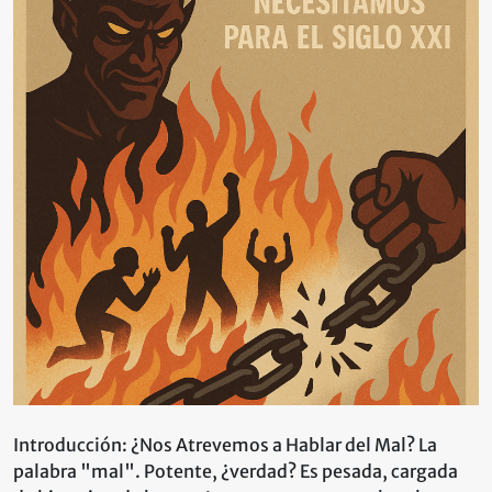
no
es
lo
que
creías:
la
definición
que
necesitamos
para
el
Siglo
XXI
Introducción: ¿Nos Atrevemos a Hablar del Mal? La
palabra "mal". Potente, ¿verdad? Es pesada, cargada