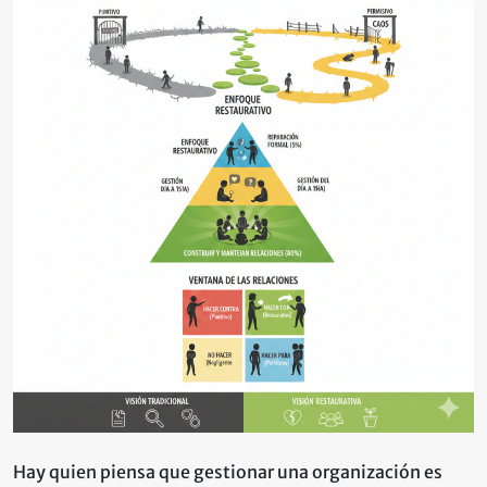
«silla
vacia»
y
el
arte
de
no
tirarsela
a
la
cabeza.
Hay quien piensa que gestionar una organización es