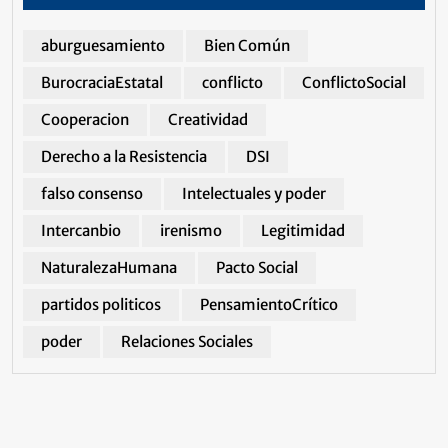
aburguesamiento
Bien Común
BurocraciaEstatal
conflicto
ConflictoSocial
Cooperacion
Creatividad
Derecho a la Resistencia
DSI
falso consenso
Intelectuales y poder
Intercanbio
irenismo
Legitimidad
NaturalezaHumana
Pacto Social
partidos politicos
PensamientoCrítico
poder
Relaciones Sociales