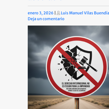
Publicado
Publicado
enero 3, 2026
|
Luis Manuel Vilas Buendí
en
Deja un comentario
El
derecho
internacional
como
cortina,
no
como
absolución