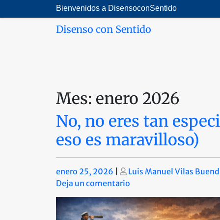
Saltar
Bienvenidos a DisensoconSentido
al
Disenso con Sentido
contenido
Mes:
enero 2026
No, no eres tan especi
eso es maravilloso)
Publicado
Publicado
enero 25, 2026
|
Luis Manuel Vilas Buend
en
Deja un comentario
No,
no
eres