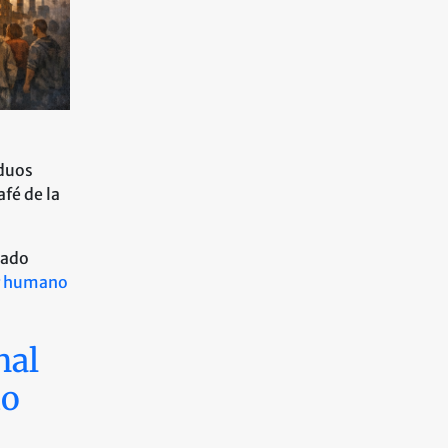
iduos
fé de la
tado
r humano
nal
mo