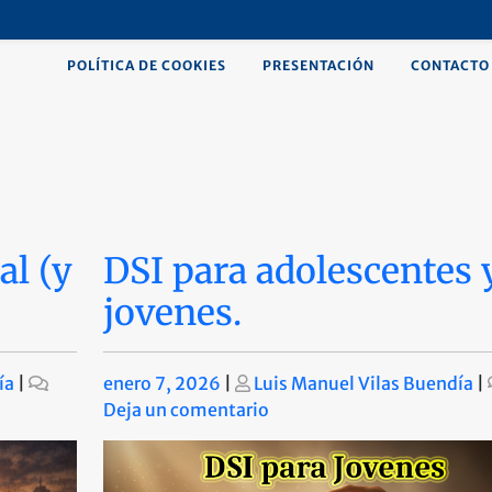
POLÍTICA DE COOKIES
PRESENTACIÓN
CONTACTO
al (y
DSI para adolescentes 
jovenes.
Publicado
Publicado
ía
|
enero 7, 2026
|
Luis Manuel Vilas Buendía
|
en
Deja un comentario
DSI
para
adolescentes