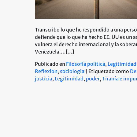
Transcribo lo que he respondido a una pers
defiende que lo que ha hecho EE. UU es un a
vulnera el derecho internacional y la sobera
Venezuela.…[...]
Publicado en
Filosofía política
,
Legitimidad
Reflexion
,
sociologia
|
Etiquetado como
De
justicia
,
Legitimidad
,
poder
,
Tiranía e impu