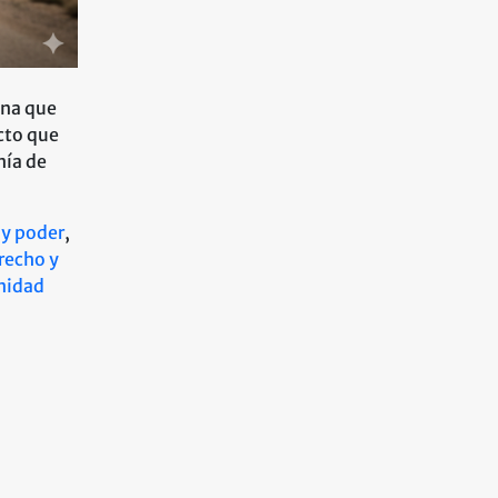
ona que
cto que
nía de
 y poder
,
recho y
nidad