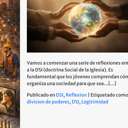
y
jovenes.
Vamos a comenzar una serie de reflexiones en
a la DSI (doctrina Social de la Iglesia). Es
fundamental que los jóvenes comprendan có
organiza una sociedad para que sea…[...]
Publicado en
DSI
,
Reflexion
|
Etiquetado com
division de poderes
,
DSI
,
Legitimidad