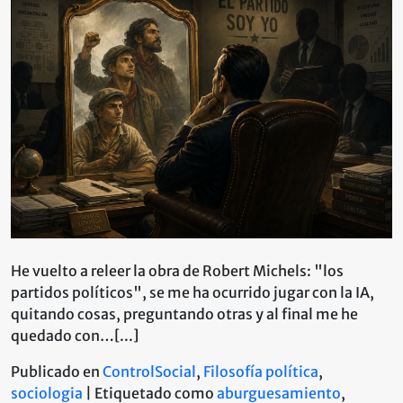
Papel
de
la
Burguesía
e
Intelectuales
en
los
Movimientos
Sociales
He vuelto a releer la obra de Robert Michels: "los
partidos políticos", se me ha ocurrido jugar con la IA,
quitando cosas, preguntando otras y al final me he
quedado con…[...]
Publicado en
ControlSocial
,
Filosofía política
,
sociologia
|
Etiquetado como
aburguesamiento
,