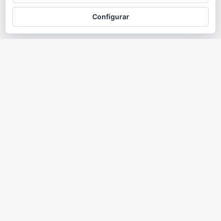
Configurar
Quiénes somos
Nam malesuada nulla nisi, ut faucibus magna congue nec. Ut
libero tortor, tempus at auctor in, molestie at nisi. In enim
ligula, consequat eu feugiat a.
Enlaces útiles