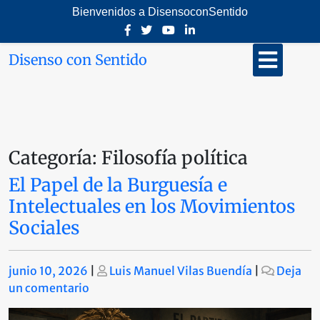
Saltar
Bienvenidos a DisensoconSentido
al
contenido
Botón
Disenso con Sentido
de
abrir
Categoría:
Filosofía política
El Papel de la Burguesía e
Intelectuales en los Movimientos
Sociales
Publicado
Publicado
junio 10, 2026
|
Luis Manuel Vilas Buendía
|
Deja
en
un comentario
El