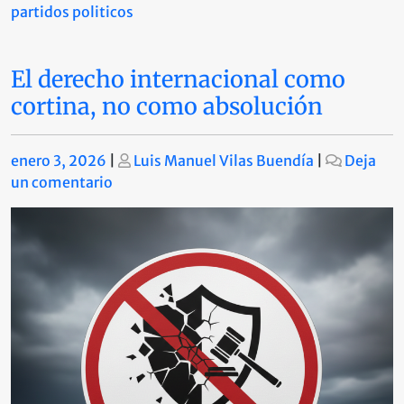
partidos politicos
El derecho internacional como
cortina, no como absolución
Publicado
Publicado
enero 3, 2026
|
Luis Manuel Vilas Buendía
|
Deja
en
un comentario
El
derecho
internacional
como
cortina,
no
como
absolución