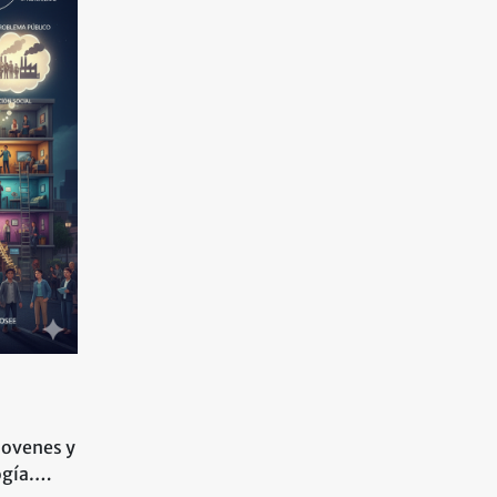
jovenes y
logía.…