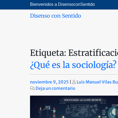
Saltar
Bienvenidos a DisensoconSentido
al
Disenso con Sentido
contenido
Etiqueta:
Estratificac
¿Qué es la sociología?
Publicado
Publicado
noviembre 9, 2025
|
Luis Manuel Vilas B
en
Deja un comentario
¿Qué
es
la
sociología?