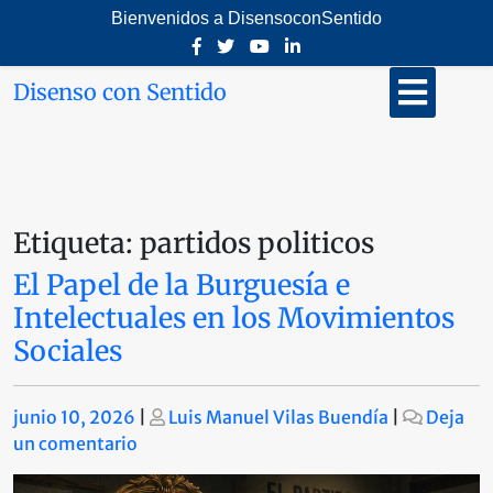
Saltar
Bienvenidos a DisensoconSentido
al
contenido
Botón
Disenso con Sentido
de
abrir
Etiqueta:
partidos politicos
El Papel de la Burguesía e
Intelectuales en los Movimientos
Sociales
Publicado
Publicado
junio 10, 2026
|
Luis Manuel Vilas Buendía
|
Deja
en
un comentario
El