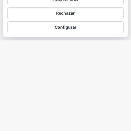
Rechazar
Configurar
Quiénes somos
Nam malesuada nulla nisi, ut faucibus magna congue nec. Ut
libero tortor, tempus at auctor in, molestie at nisi. In enim
ligula, consequat eu feugiat a.