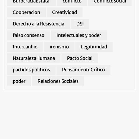
BurocraciaEstatal
conflicto
ConflictoSocial
Cooperacion
Creatividad
Derecho a la Resistencia
DSI
falso consenso
Intelectuales y poder
Intercanbio
irenismo
Legitimidad
NaturalezaHumana
Pacto Social
partidos politicos
PensamientoCrítico
poder
Relaciones Sociales