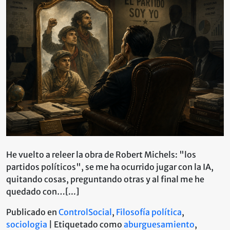
Papel
de
la
Burguesía
e
Intelectuales
en
los
Movimientos
Sociales
He vuelto a releer la obra de Robert Michels: "los
partidos políticos", se me ha ocurrido jugar con la IA,
quitando cosas, preguntando otras y al final me he
quedado con…[...]
Publicado en
ControlSocial
,
Filosofía política
,
sociologia
|
Etiquetado como
aburguesamiento
,