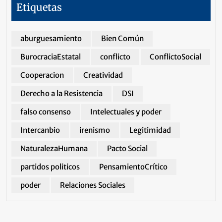
Etiquetas
aburguesamiento
Bien Común
BurocraciaEstatal
conflicto
ConflictoSocial
Cooperacion
Creatividad
Derecho a la Resistencia
DSI
falso consenso
Intelectuales y poder
Intercanbio
irenismo
Legitimidad
NaturalezaHumana
Pacto Social
partidos politicos
PensamientoCrítico
poder
Relaciones Sociales