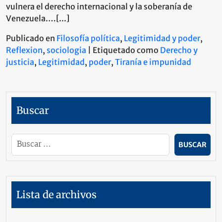
vulnera el derecho internacional y la soberanía de
Venezuela.…[...]
Publicado en
Filosofía política
,
Legitimidad y poder
,
Reflexion
,
sociologia
|
Etiquetado como
Derecho y
justicia
,
Legitimidad
,
poder
,
Tiranía e impunidad
Buscar
Lista de archivos