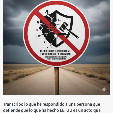
como
cortina,
no
como
absolución
Transcribo lo que he respondido a una persona que
defiende que lo que ha hecho EE. UU es un acto que