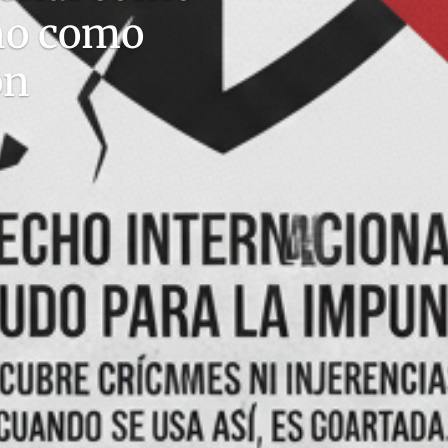
 no como
ón