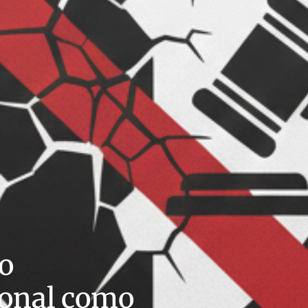
o
ional como