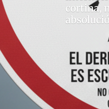
cortina,
absoluci