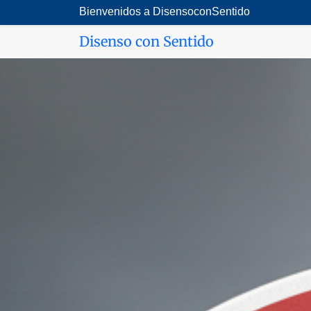
Saltar
Bienvenidos a DisensoconSentido
al
Disenso con Sentido
contenido