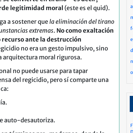
a
rde legitimidad moral
(este es el quid).
ega a sostener que
la eliminación del tirano
f
cunstancias extremas
.
No como exaltación
o recurso ante la destrucción
regicidio no era un gesto impulsivo, sino
d
a arquitectura moral rigurosa.
ional no puede usarse para tapar
o
nsa del regicidio, pero sí comparte una
nca:
ía.
se auto-desautoriza.
F
D