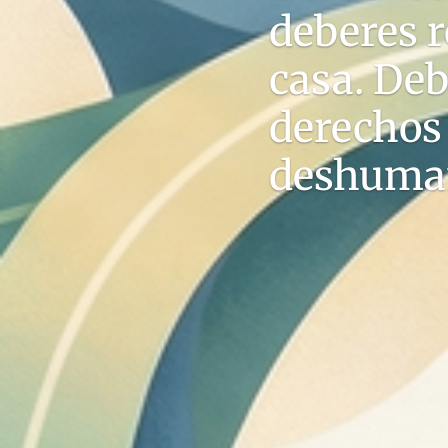
deberes 
casa. Deb
derechos
deshuma