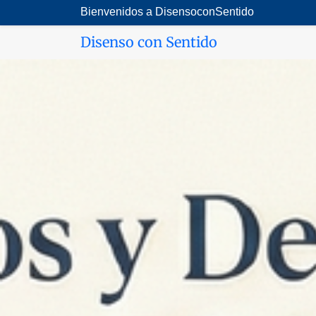
Saltar
Bienvenidos a DisensoconSentido
al
Disenso con Sentido
contenido