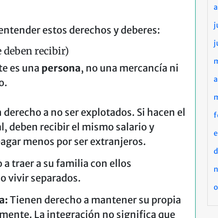
j
 entender estos derechos y deberes:
j
 deben recibir)
nte es una
persona
, no una mercancía ni
a
o.
derecho a no ser explotados. Si hacen el
f
, deben recibir el mismo salario y
pagar menos por ser extranjeros.
d
a traer a su familia con ellos
o vivir separados.
o
a:
Tienen derecho a mantener su propia
remente. La integración no significa que