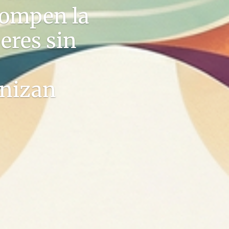
rompen la
eres sin
nizan