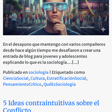
En el desayuno que mantengo con varios compañeros
desde hace algún tiempo me desafiaron a crear una
entrada de blog para jovenes y adolescentes
explicando lo que es la sociología.…[...]
Publicado en
sociologia
|
Etiquetado como
CienciaSocial
,
Cultura
,
EstratificaciónSocial
,
PensamientoCrítico
,
QuéEsSociología
5 Ideas contraintuitivas sobre el
Conflicto