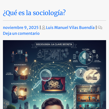
¿Qué es la sociología?
Publicado
Publicado
noviembre 9, 2025
|
Luis Manuel Vilas Buendía
|
en
Deja un comentario
¿Qué
es
la
sociología?