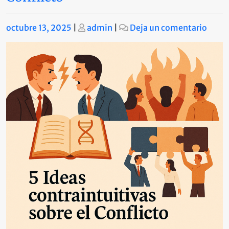
Publicado
Publicado
en
octubre 13, 2025
|
admin
|
Deja un comentario
5
Ideas
contr
sobre
el
Confl