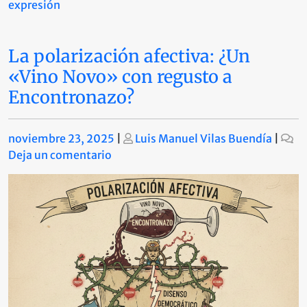
expresión
La polarización afectiva: ¿Un
«Vino Novo» con regusto a
Encontronazo?
Publicado
Publicado
noviembre 23, 2025
|
Luis Manuel Vilas Buendía
|
en
Deja un comentario
La
polarización
afectiva:
¿Un
«Vino
Novo»
con
regusto
a