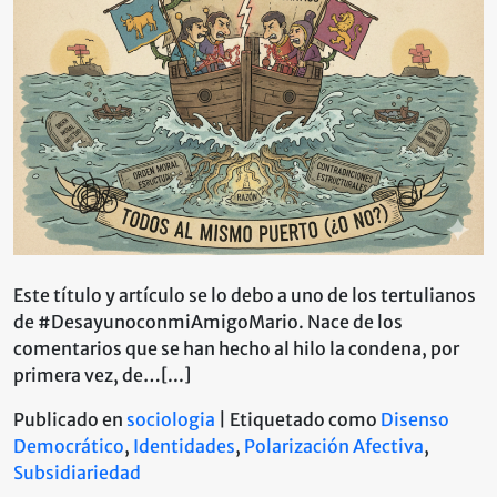
Encontronazo?
Este título y artículo se lo debo a uno de los tertulianos
de #DesayunoconmiAmigoMario. Nace de los
comentarios que se han hecho al hilo la condena, por
primera vez, de…[...]
Publicado en
sociologia
|
Etiquetado como
Disenso
Democrático
,
Identidades
,
Polarización Afectiva
,
Subsidiariedad