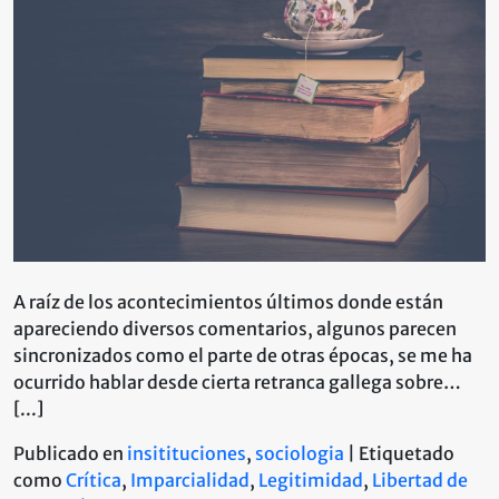
de
Justicia
y
la
«Moura»
del
Escepticismo
A raíz de los acontecimientos últimos donde están
apareciendo diversos comentarios, algunos parecen
sincronizados como el parte de otras épocas, se me ha
ocurrido hablar desde cierta retranca gallega sobre…
[...]
Publicado en
insitituciones
,
sociologia
|
Etiquetado
como
Crítica
,
Imparcialidad
,
Legitimidad
,
Libertad de